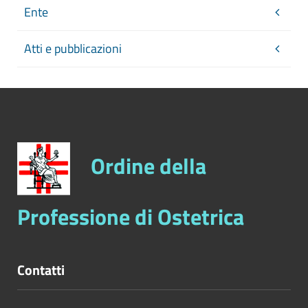
svolgimento dei controlli sulle
Ente
dichiarazioni sostitutive
Aggiornamento
: Tempestivo (ex art. 8,
Atti e pubblicazioni
d.lgs. n. 33/2013)
Ordine della
Professione di Ostetrica
Contatti