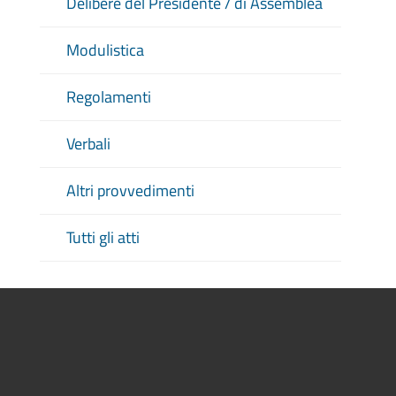
Delibere del Presidente / di Assemblea
Modulistica
Regolamenti
Verbali
Altri provvedimenti
Tutti gli atti