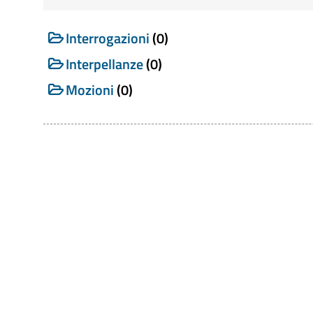
Cerca tra gli Atti del Consiglio
Interrogazioni
(0)
Interpellanze
(0)
Mozioni
(0)
Categoria
Titolo
Numero