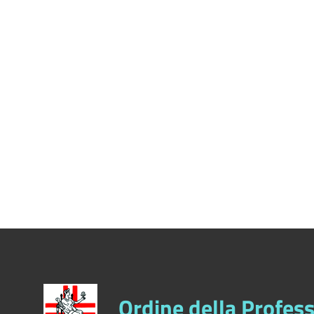
Data protocollo
Da
a
Tipologia di richiesta
Scritta
Orale
Tipologia di risposta
Scritta
Orale
Proponente/i
Ordine della Profess