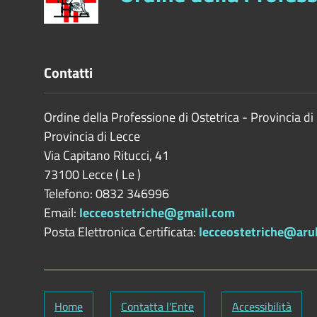
Stato
In corso
Concluso con risposta
Concluso con ritiro dell'atto
Contatti
Concluso con atto decaduto
Ordine della Professione di Ostetrica - Provincia di
CERCA
PULISCI
Provincia di
Lecce
Via Capitano Ritucci, 41
73100
Lecce
(
Le
)
Telefono: 0832 346996
Email:
lecceostetriche@gmail.com
Posta Elettronica Certificata:
lecceostetriche@aru
Home
Contatta l'Ente
Accessibilità