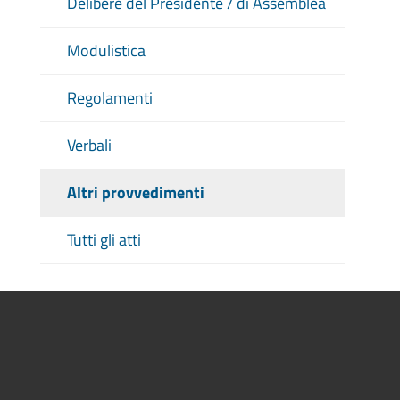
Delibere del Presidente / di Assemblea
Modulistica
Regolamenti
Verbali
Altri provvedimenti
Tutti gli atti