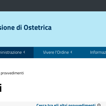
sione di Ostetrica
nistrazione
Vivere l'Ordine
Informaz
i provvedimenti
i
Cerca tra gli altri provvedimenti