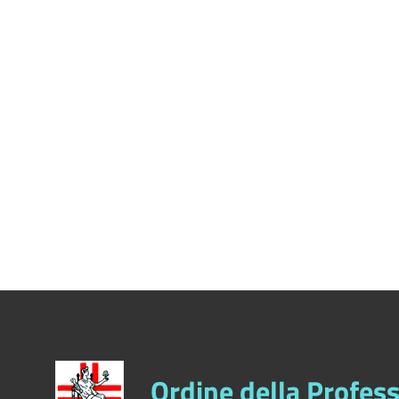
CERCA
PULISCI
Ordine della Profess