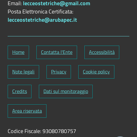
Email:
lecceostetriche@gmail.com
pagamenti eventualmente necessari,
Posta Elettronica Certificata:
con i codici IBAN identificativi del
lecceostetriche@arubapec.it
conto di pagamento, ovvero di
imputazione del versamento in
Tesoreria, tramite i quali i soggetti
versanti possono effettuare i
Home
Contatta l'Ente
Accessibilità
pagamenti mediante bonifico
bancario o postale, ovvero gli
identificativi del conto corrente
Note legali
Privacy
Cookie policy
postale sul quale i soggetti versanti
possono effettuare i pagamenti
Credits
Dati sul monitoraggio
mediante bollettino postale, nonchè i
codici identificativi del pagamento da
Area riservata
indicare obbligatoriamente per il
versamento, nome del soggetto a cui
è attribuito, in caso di inerzia, il potere
Codice Fiscale: 93080780757
sostitutivo, nonchè modalità per