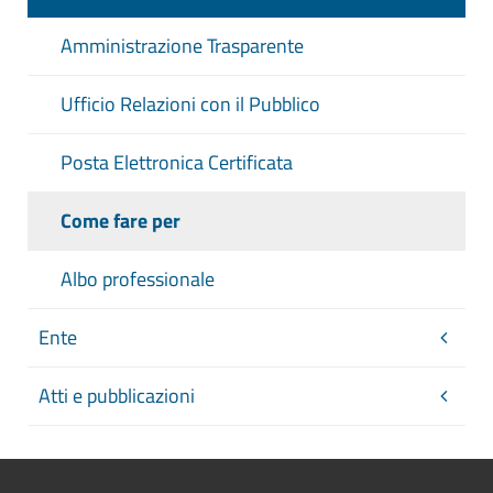
provvedimento finale, con
Amministrazione Trasparente
l'indicazione del nome del
responsabile dell'ufficio unitamente
Ufficio Relazioni con il Pubblico
ai rispettivi recapiti telefonici e alla
casella di posta elettronica
Posta Elettronica Certificata
istituzionale, modalità con le quali gli
interessati possono ottenere le
Come fare per
informazioni relative ai procedimenti
in corso che li riguardino, termine
Albo professionale
fissato in sede di disciplina normativa
del procedimento per la conclusione
Ente
con l'adozione di un provvedimento
espresso e ogni altro termine
Atti e pubblicazioni
procedimentale rilevante,
procedimenti per i quali il
provvedimento dell'amministrazione