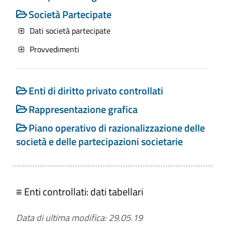
D. Lgs. 8 aprile 2013 n. 39 Art. 20 -
Società Partecipate
Dichiarazione sulla insussistenza di
Dati società partecipate
cause di inconferibilità o
Provvedimenti
incompatibilità
D. Lgs. 14 Marzo 2013 n. 33 Art. 22 -
Obblighi di pubblicazione dei dati
Enti di diritto privato controllati
relativi agli enti pubblici vigilati, e agli
Rappresentazione grafica
enti di diritto privato in controllo
pubblico, nonché alle partecipazioni in
Piano operativo di razionalizzazione delle
società di diritto privato
società e delle partecipazioni societarie
D.lgs. n. 175/2016 Art. 19, c. 7 -
Gestione del personale
≡ Enti controllati: dati tabellari
Data di ultima modifica: 29.05.19