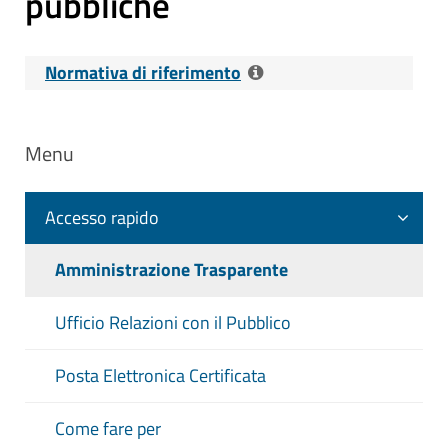
pubbliche
Normativa di riferimento
Riferimenti normativi:
D. Lgs. 14 Marzo
Menu
2013 n. 33 Art. 38, c. 2 - Pubblicità dei
processi di pianificazione, realizzazione e
valutazione delle opere pubbliche
Accesso rapido
Contenuti dell'obbligo
:
Amministrazione Trasparente
Informazioni relative ai tempi e agli
indicatori di realizzazione delle opere
Ufficio Relazioni con il Pubblico
pubbliche in corso o completate
Informazioni relative ai costi unitari di
Posta Elettronica Certificata
realizzazione delle opere pubbliche in
corso o completate
Come fare per