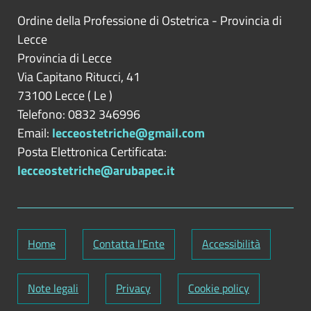
della formula «sul mio onore affermo
che la dichiarazione corrisponde al
Ordine della Professione di Ostetrica - Provincia di
vero» [Per il soggetto, il coniuge non
Lecce
separato e i parenti entro il secondo
Provincia di
Lecce
grado, ove gli stessi vi consentano
Via Capitano Ritucci, 41
(NB: dando eventualmente evidenza
73100
Lecce
(
Le
)
del mancato consenso) e riferita al
Telefono: 0832 346996
momento dell'assunzione
Email:
lecceostetriche@gmail.com
dell'incarico]
Posta Elettronica Certificata:
lecceostetriche@arubapec.it
2) copia dell'ultima dichiarazione dei
redditi soggetti all'imposta sui redditi
delle persone fisiche [Per il soggetto,
il coniuge non separato e i parenti
Home
Contatta l'Ente
Accessibilità
entro il secondo grado, ove gli stessi
vi consentano (NB: dando
Note legali
eventualmente evidenza del mancato
Privacy
Cookie policy
consenso)] (NB: è necessario limitare,