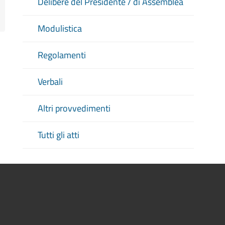
Delibere del Presidente / di Assemblea
Modulistica
Regolamenti
Verbali
Altri provvedimenti
Tutti gli atti