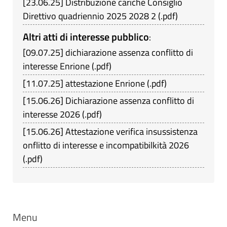
[
23.06.25
]
Distribuzione cariche Consiglio
Direttivo quadriennio 2025 2028 2
(
.pdf
)
Altri atti di interesse pubblico
:
[
09.07.25
]
dichiarazione assenza conflitto di
interesse Enrione
(
.pdf
)
[
11.07.25
]
attestazione Enrione
(
.pdf
)
[
15.06.26
]
Dichiarazione assenza conflitto di
interesse 2026
(
.pdf
)
[
15.06.26
]
Attestazione verifica insussistenza
onflitto di interesse e incompatibilkità 2026
(
.pdf
)
Menu