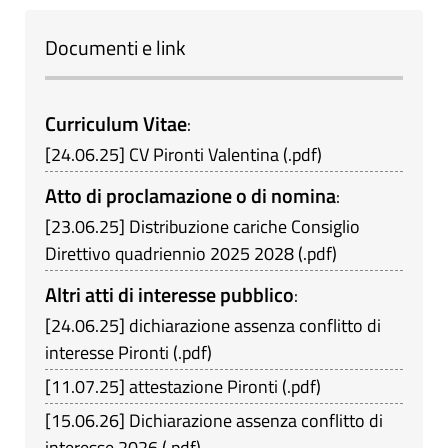
Documenti e link
Curriculum Vitae
:
[
24.06.25
]
CV Pironti Valentina
(
.pdf
)
Atto di proclamazione o di nomina
:
[
23.06.25
]
Distribuzione cariche Consiglio
Direttivo quadriennio 2025 2028
(
.pdf
)
Altri atti di interesse pubblico
:
[
24.06.25
]
dichiarazione assenza conflitto di
interesse Pironti
(
.pdf
)
[
11.07.25
]
attestazione Pironti
(
.pdf
)
[
15.06.26
]
Dichiarazione assenza conflitto di
interesse 2026
(
.pdf
)