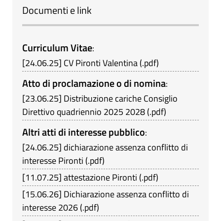
Documenti e link
Curriculum Vitae
:
[
24.06.25
]
CV Pironti Valentina
(
.pdf
)
Atto di proclamazione o di nomina
:
[
23.06.25
]
Distribuzione cariche Consiglio
Direttivo quadriennio 2025 2028
(
.pdf
)
Altri atti di interesse pubblico
:
[
24.06.25
]
dichiarazione assenza conflitto di
interesse Pironti
(
.pdf
)
[
11.07.25
]
attestazione Pironti
(
.pdf
)
[
15.06.26
]
Dichiarazione assenza conflitto di
interesse 2026
(
.pdf
)